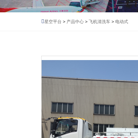
星空平台
>
产品中心
>
飞机清洗车
>
电动式