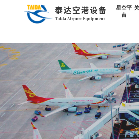
星空平台
星空平
台