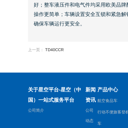
好；整车液压件和电气件均采用欧美品牌
操作更简单；车辆设置安全互锁和紧急解
确保车辆运行更安全。
上一页：
TD40CCR
关于星空平台-星空（中
新闻
产品中心
国）一站式服务平台
资讯
航空食品车
公司简介
公司
行动不便旅客登
动态
车